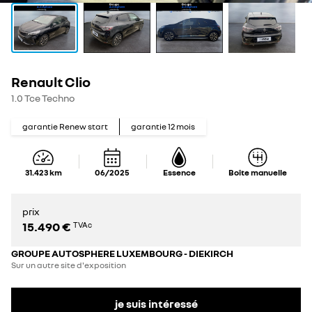
Renault Clio
1.0 Tce Techno
garantie Renew start
garantie
12
mois
31.423
km
06/2025
Essence
Boîte manuelle
prix
15.490 €
TVAc
GROUPE AUTOSPHERE LUXEMBOURG - DIEKIRCH
Sur un autre site d'exposition
je suis intéressé