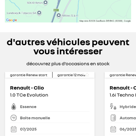
d'autres véhicules peuvent
vous intéresser
découvrez plus d'occasions en stock
garantie Renew start
garantie
12
mois
garantie Renew
Renault - Clio
Renault - 
1.0 TCe Evolution
1.6i Techno
Essence
Hybride
Boîte manuelle
Automa
07/2025
06/202