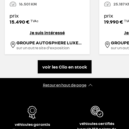
16.501
KM
25.187
K
prix
prix
15.490 €
19.990 €
TVAc
TV
Je suis intéressé
Je
GROUPE AUTOSPHERE LUXEMBOURG - DIEKIRCH
sur un autre site d'exposition
sur un aut
voir les Clio en stock
Retour en haut de page
véhicules certifiés
véhicules garantis
jusqu'à 150 points de