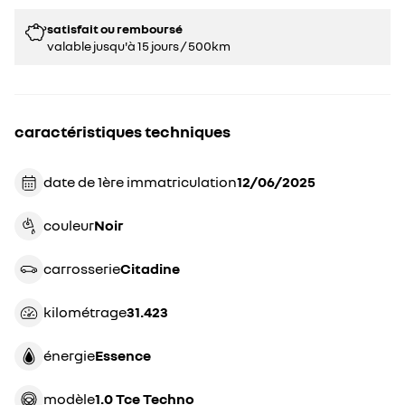
satisfait ou remboursé
valable jusqu'à 15 jours / 500km
caractéristiques techniques
date de 1ère immatriculation
12/06/2025
couleur
noir
carrosserie
citadine
kilométrage
31.423
énergie
Essence
modèle
1.0 Tce Techno