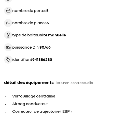
nombre de portes
5
nombre de places
5
type de boîte
boîte manuelle
puissance DIN
90/66
identifiant
941386233
détail des équipements
liste non-contractuelle
Verrouillage centralisé
Airbag conducteur
Correcteur de trajectoire ( ESP )